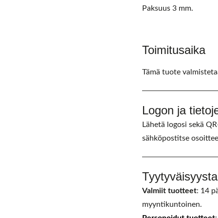
Paksuus 3 mm.
Toimitusaika
Tämä tuote valmistetaa
Logon ja tietoj
Lähetä logosi sekä QR-k
sähköpostitse osoitte
Tyytyväisyysta
Valmiit tuotteet
: 14 p
myyntikuntoinen.