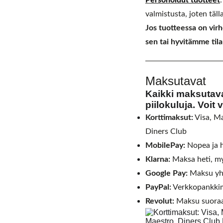
Personoidut tuotteet
valmistusta, joten tälla
Jos tuotteessa on vir
sen tai hyvitämme til
Maksutavat
Kaikki maksutavat
piilokuluja. Voit
Korttimaksut:
Visa, Ma
Diners Club
MobilePay:
Nopea ja 
Klarna:
Maksa heti, my
Google Pay:
Maksu yhd
PayPal:
Verkkopankkima
Revolut:
Maksu suoraan