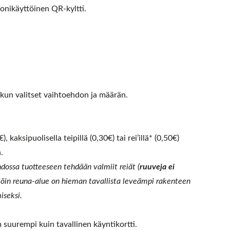
onikäyttöinen QR-kyltti.
, kun valitset vaihtoehdon ja määrän.
, kaksipuolisella teipillä (0,30€) tai rei’illä* (0,50€)
.
dossa tuotteeseen tehdään valmiit reiät (
ruuveja ei
llöin reuna-alue on hieman tavallista leveämpi rakenteen
iseksi.
suurempi kuin tavallinen käyntikortti.