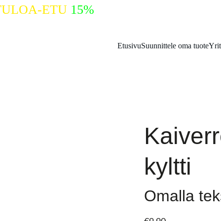
TULOA-ETU
15%
ALENNUS KOODILL
Etusivu
Suunnittele oma tuote
Yrit
Kaiver
kyltti
Omalla teks