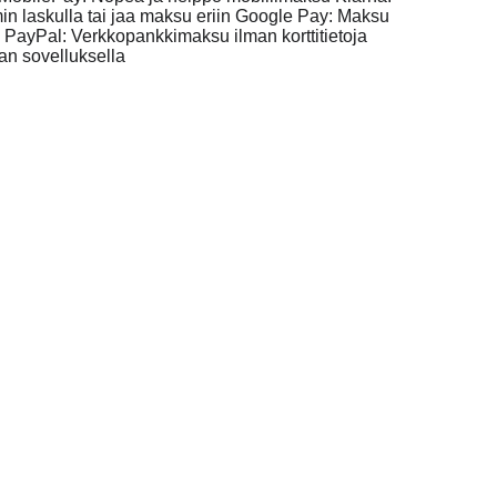
iat
Yritys
Primamylly Oy
Y-tunnus: 3020734-4
Avainlippu – suomalainen työ