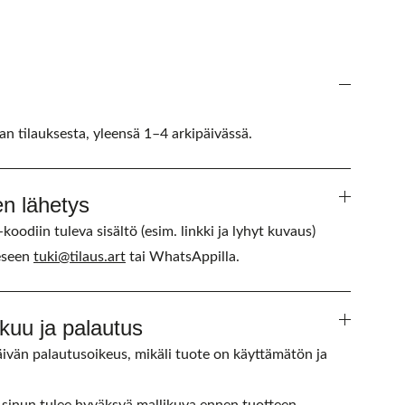
n tilauksesta, yleensä 1–4 arkipäivässä.
en lähetys
oodiin tuleva sisältö (esim. linkki ja lyhyt kuvaus)
eseen
tuki@tilaus.art
tai WhatsAppilla.
kuu ja palautus
äivän palautusoikeus, mikäli tuote on käyttämätön ja