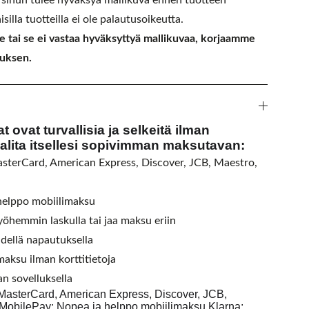
: sinun tulee hyväksyä mallikuva ennen tuotteen
isilla tuotteilla ei ole palautusoikeutta.
he tai se ei vastaa hyväksyttyä mallikuvaa, korjaamme
auksen.
 ovat turvallisia ja selkeitä ilman
 valita itsellesi sopivimman maksutavan:
sterCard, American Express, Discover, JCB, Maestro,
helppo mobiilimaksu
öhemmin laskulla tai jaa maksu eriin
ellä napautuksella
ksu ilman korttitietoja
 sovelluksella