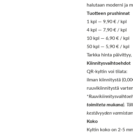
halutaan moderni ja m
Tuotteen prushinnat
1 kpl — 9,90 € / kpl
4 kpl — 7,90 € / kpl
10 kpl — 6,90 € / kpl
50 kpl — 5,90 € / kpl
Tarkka hinta päivittyy
Kiinnitysvaihtoehdot
QR-kyltin voi tilata:
ilman kiinnitystä (0,00€)
ruuvikiinnitystä varten
*
Ruuvikiinnitysvaihtoeh
toimiteta mukana
). Tä
kestävyyden varmistam
Koko
Kyltin koko on 2-5 mm 