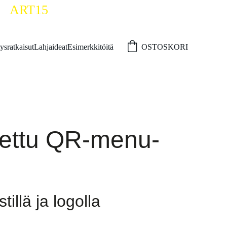
A
ART15
ysratkaisut
Lahjaideat
Esimerkkitöitä
OSTOSKORI
rettu QR-menu-
tillä ja logolla