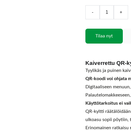
-
+
Tilaa nyt
Kaiverrettu QR-kyl
Tyylikäs ja puinen kaive
QR-koodi voi ohjata m
Digitaaliseen menuun, 
Palautelomakkeeseen, 
Käyttötarkoitus ei vai
QR-kyltti räätälöidään y
ulkoasu sopii pöytiin, 
Erinomainen ratkaisu ra