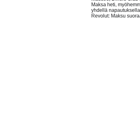
 ehdot
Suosituimmat kategor
Yrityslahjat
3D-muotokuva
Nimikoitu lahja
e
Personoitu lahja
utavat
Lahja omalla kuvalla
ysymykset
Jääkaappimagneetti omalla kuvalla
palautuskäytäntö