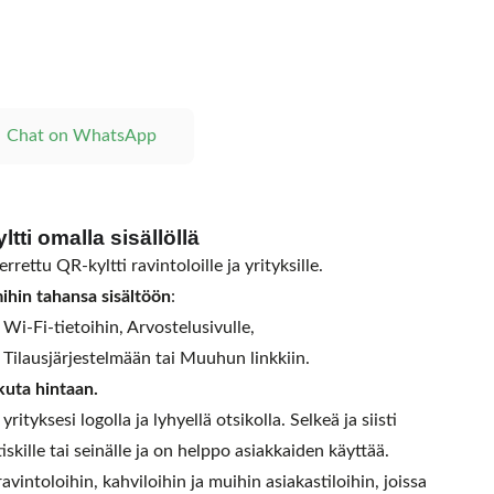
Chat on WhatsApp
tti omalla sisällöllä
rrettu QR-kyltti ravintoloille ja yrityksille.
ihin tahansa sisältöön
:
Wi-Fi-tietoihin, Arvostelusivulle,
Tilausjärjestelmään tai Muuhun linkkiin.
kuta hintaan.
rityksesi logolla ja lyhyellä otsikolla. Selkeä ja siisti
tiskille tai seinälle ja on helppo asiakkaiden käyttää.
vintoloihin, kahviloihin ja muihin asiakastiloihin, joissa