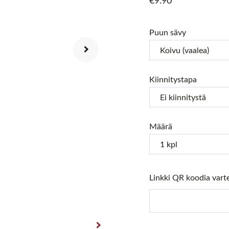
€9.90
Puun sävy
Kiinnitystapa
Määrä
Linkki QR koodia vart