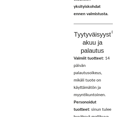
yksityiskohdat
ennen valmistusta.
Tyytyväisyyst
akuu ja
palautus
Valmiit tuotteet
: 14
päivän
palautusoikeus,
mikäli tuote on
käyttämätön ja
myyntikuntoinen.
Personoidut
tuotteet
: sinun tulee
hyväksyä mallikuva