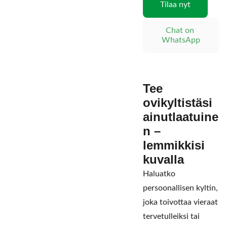
Tilaa nyt
Chat on 
WhatsApp
Tee
ovikyltistäsi
ainutlaatuine
n –
lemmikkisi
kuvalla
Haluatko
persoonallisen kyltin,
joka toivottaa vieraat
tervetulleiksi tai