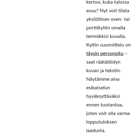
kertoo, kuka talossa
asuu? Nyt voit tilata
yksilöllisen oven- tai
porttikyltin omalla
lemmikkisi kuvalla.
Kyltin suunnittelu on
täysin personoitu
–
saat räätälöidyn
kuvan ja tekstin.
Näytämme aina
esikatselun
hyväksyttäväksi
ennen tuotantoa,
joten voit olla varma
lopputuloksen
laadusta.