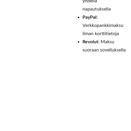
yhdellä
napautuksella
PayPal:
Verkkopankkimaksu
ilman korttitietoja
Revolut:
Maksu
suoraan sovelluksella
Yhteysti
Tietoa 
Suositui
edot
ja ehdot
mmat 
Yritys
kategori