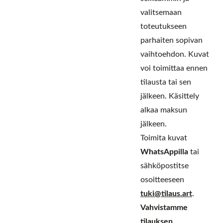
valitsemaan
toteutukseen
parhaiten sopivan
vaihtoehdon. Kuvat
voi toimittaa ennen
tilausta tai sen
jälkeen. Käsittely
alkaa maksun
jälkeen.
Toimita kuvat
WhatsAppilla
tai
sähköpostitse
osoitteeseen
tuki@tilaus.art
.
Vahvistamme
tilauksen