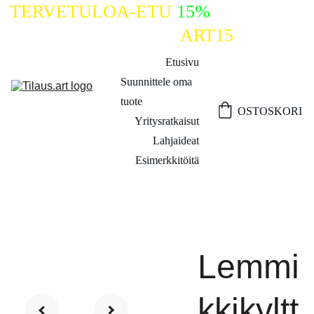
TERVETULOA-ETU
15%
ALENNUS 
KOODILLA
ART15
Etusivu
Suunnittele oma 
tuote
OSTOSKORI
Yritysratkaisut
Lahjaideat
Esimerkkitöitä
Lemmi
kkikyltt