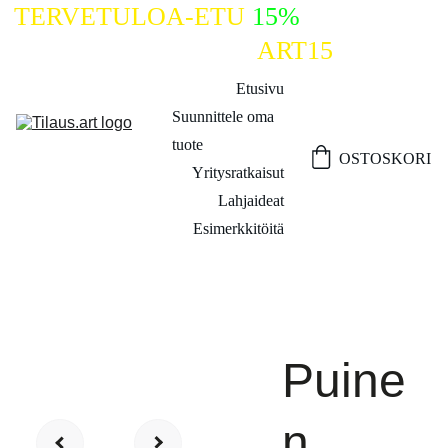
TERVETULOA-ETU
15%
ALENNUS 
KOODILLA
ART15
Etusivu
Suunnittele oma 
tuote
OSTOSKORI
Yritysratkaisut
Lahjaideat
Esimerkkitöitä
Puine
n