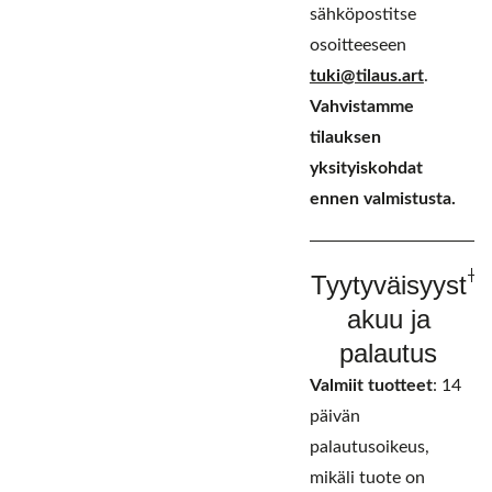
sähköpostitse
osoitteeseen
tuki@tilaus.art
.
Vahvistamme
tilauksen
yksityiskohdat
ennen valmistusta.
Tyytyväisyyst
akuu ja
palautus
Valmiit tuotteet
: 14
päivän
palautusoikeus,
mikäli tuote on