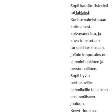
Sopii kausikoristeeksi
tai
lahjaksi
.
Koriste valmistetaan
kotimaisesta
koivuvanerista, ja
kuva tulostetaan
tarkasti keskiosaan,
jolloin lopputulos on
lämminhenkinen ja
persoonallinen.
Sopii hyvin
perhekuville,
lemmikeille tai lapsen
ensimmäiseen
jouluun.
Kevyt ripustaa,